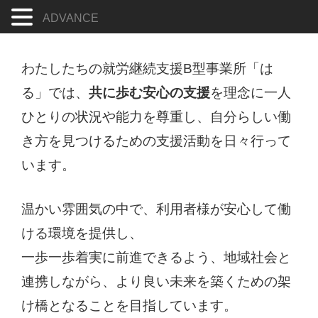
ADVANCE
コ
ン
わたしたちの就労継続支援B型事業所「は
テ
ン
る」では、
共に歩む安心の支援
を理念に一人
ツ
ひとりの状況や能力を尊重し、自分らしい働
へ
き方を見つけるための支援活動を日々行って
ス
キ
います。
ッ
プ
温かい雰囲気の中で、利用者様が安心して働
ける環境を提供し、
一歩一歩着実に前進できるよう、地域社会と
連携しながら、より良い未来を築くための架
け橋となることを目指しています。