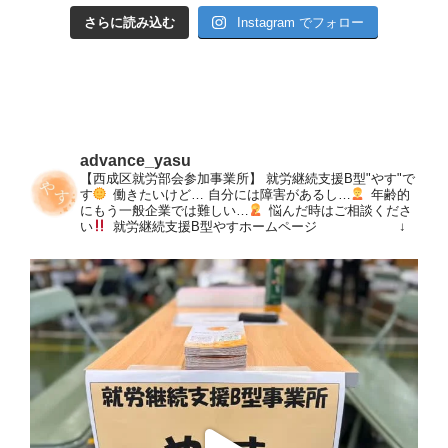
さらに読み込む
Instagram でフォロー
advance_yasu
【西成区就労部会参加事業所】
就労継続支援B型"やす"で
す
働きたいけど…
自分には障害があるし…
年齢的
にもう一般企業では難しい…
悩んだ時はご相談くださ
い
就労継続支援B型やすホームページ
↓