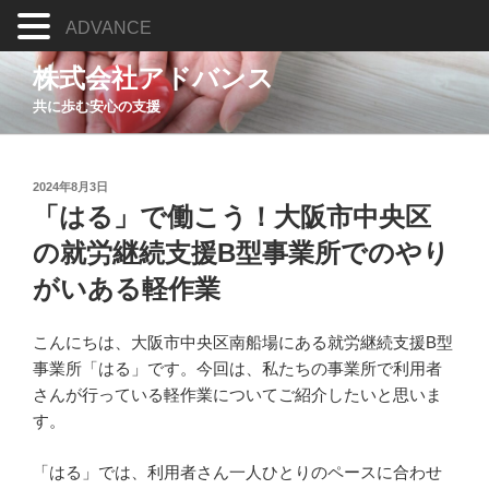
ADVANCE
コ
株式会社アドバンス
ン
共に歩む安心の支援
テ
ン
ツ
投
へ
2024年8月3日
稿
「はる」で働こう！大阪市中央区
ス
日:
キ
の就労継続支援B型事業所でのやり
ッ
がいある軽作業
プ
こんにちは、大阪市中央区南船場にある就労継続支援B型
事業所「はる」です。今回は、私たちの事業所で利用者
さんが行っている軽作業についてご紹介したいと思いま
す。
「はる」では、利用者さん一人ひとりのペースに合わせ