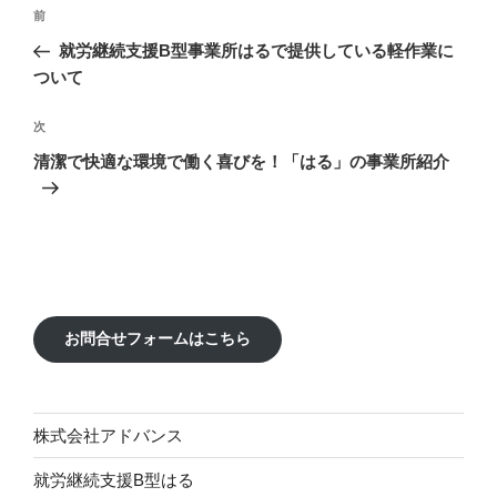
投
前
前
稿
の
就労継続支援B型事業所はるで提供している軽作業に
ナ
投
ついて
ビ
稿
ゲ
次
次
の
ー
清潔で快適な環境で働く喜びを！「はる」の事業所紹介
投
シ
稿
ョ
ン
お問合せフォームはこちら
株式会社アドバンス
就労継続支援B型はる