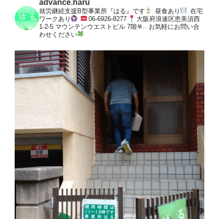
advance.haru
就労継続支援B型事業所『はる』です
昼食あり
在宅
ワークあり
06-6926-8277
大阪府浪速区恵美須西
1-2-5
マウンテンウエストビル 7階𖤐˒˒
お気軽にお問い合
わせください