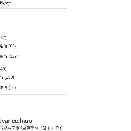
型やす
97)
発信
(69)
弁当
(127)
49)
当
(133)
発信
(16)
dvance.haru
労継続支援B型事業所『はる』です