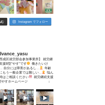
込む
Instagram でフォロー
dvance_yasu
西成区就労部会参加事業所】
就労継
支援B型"やす"です
働きたいけ
…
自分には障害があるし…
年齢
にもう一般企業では難しい…
悩ん
時はご相談ください
就労継続支援
型やすホームページ
↓