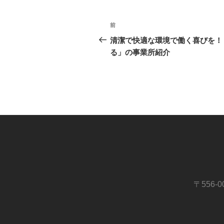
投
前
前
稿
の
清潔で快適な環境で働く喜びを！
投
る」の事業所紹介
ナ
稿
ビ
ゲ
ー
シ
ョ
ン
〒556