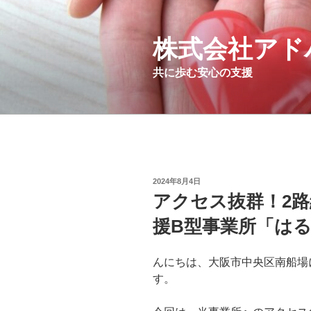
コ
ン
テ
株式会社アド
ン
共に歩む安心の支援
ツ
へ
ス
キ
ッ
プ
投
2024年8月4日
稿
アクセス抜群！2
日:
援B型事業所「は
んにちは、大阪市中央区南船場
す。