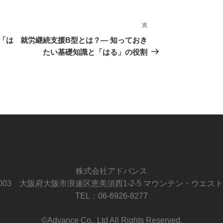
次
次
の
「は
就労継続支援B型とは？— 知っておき
投
たい基礎知識と「はる」の役割
稿
アクセス
株式会社アドバンス
-0003 大阪府大阪市浪速区恵美須西1-2-5 マウンテン・ウエスト
TEL：06-6926-8277
©Advance Co., Ltd All Rights Reserved.