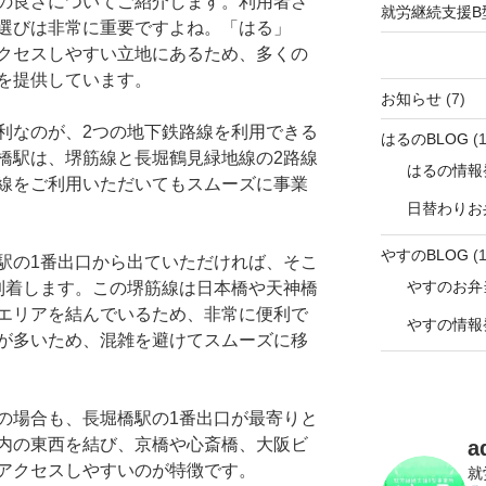
の良さについてご紹介します。利用者さ
就労継続支援B
選びは非常に重要ですよね。「はる」
クセスしやすい立地にあるため、多くの
を提供しています。
お知らせ
(7)
利なのが、2つの地下鉄路線を利用できる
はるのBLOG
(1
橋駅は、堺筋線と長堀鶴見緑地線の2路線
はるの情報
線をご利用いただいてもスムーズに事業
日替わりお
やすのBLOG
(1
駅の1番出口から出ていただければ、そこ
やすのお弁
到着します。この堺筋線は日本橋や天神橋
エリアを結んでいるため、非常に便利で
やすの情報
が多いため、混雑を避けてスムーズに移
の場合も、長堀橋駅の1番出口が最寄りと
内の東西を結び、京橋や心斎橋、大阪ビ
a
アクセスしやすいのが特徴です。
就