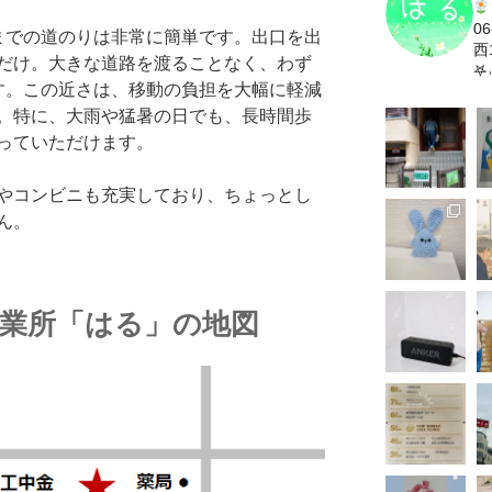
06
までの道のりは非常に簡単です。出口を出
西1
だけ。大きな道路を渡ることなく、わず
𖤐˒
す。この近さは、移動の負担を大幅に軽減
。特に、大雨や猛暑の日でも、長時間歩
っていただけます。
やコンビニも充実しており、ちょっとし
ん。
事業所「はる」の地図