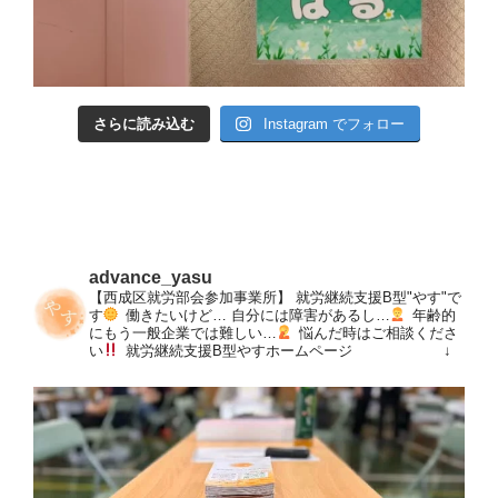
さらに読み込む
Instagram でフォロー
advance_yasu
【西成区就労部会参加事業所】
就労継続支援B型"やす"で
す
働きたいけど…
自分には障害があるし…
年齢的
にもう一般企業では難しい…
悩んだ時はご相談くださ
い
就労継続支援B型やすホームページ
↓