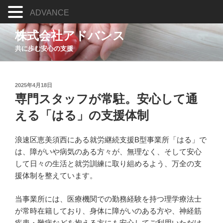
ADVANCE
コ
株式会社アドバンス
ン
共に歩む安心の支援
テ
ン
ツ
投
へ
2025年4月18日
稿
専門スタッフが常駐。安心して通
ス
日:
キ
える「はる」の支援体制
ッ
プ
浪速区恵美須西にある就労継続支援B型事業所「はる」で
は、障がいや病気のある方々が、無理なく、そして安心
して日々の生活と就労訓練に取り組めるよう、万全の支
援体制を整えています。
当事業所には、医療機関での勤務経験を持つ理学療法士
が常時在籍しており、身体に障がいのある方や、神経筋
疾患・難病などを抱える方にも安心してご利用いただけ