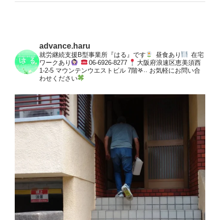
advance.haru
就労継続支援B型事業所『はる』です
昼食あり
在宅
ワークあり
06-6926-8277
大阪府浪速区恵美須西
1-2-5
マウンテンウエストビル 7階𖤐˒˒
お気軽にお問い合
わせください