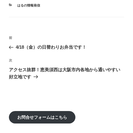
カ
はるの情報発信
テ
ゴ
リ
ー
投
前
前
稿
の
4/18（金）の日替わりお弁当です！
ナ
投
ビ
稿
次
次
ゲ
の
アクセス抜群！恵美須西は大阪市内各地から通いやすい
投
ー
好立地です
稿
シ
ョ
ン
お問合せフォームはこちら