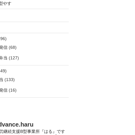
型やす
96)
発信
(68)
弁当
(127)
49)
当
(133)
発信
(16)
dvance.haru
労継続支援B型事業所『はる』です