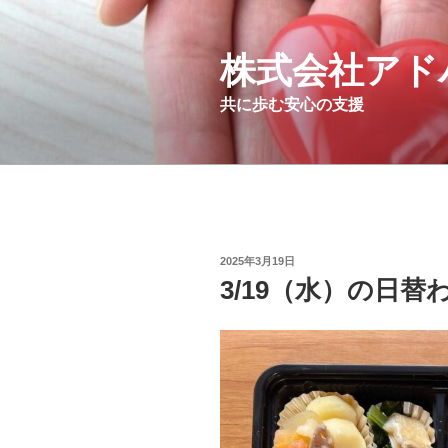
コ
ン
テ
株式会社アド
ン
共に歩む安心の支援
ツ
へ
ス
キ
ッ
プ
投
2025年3月19日
稿
3/19（水）の日
日: