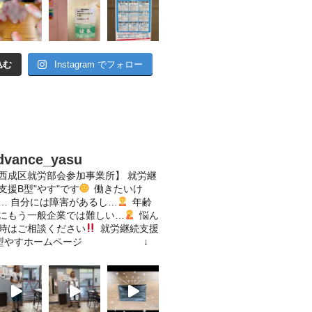
込む
Instagram でフォロー
dvance_yasu
西成区就労部会参加事業所】
就労継
支援B型"やす"です
働きたいけ
…
自分には障害があるし…
年齢
にもう一般企業では難しい…
悩ん
時はご相談ください
就労継続支援
型やすホームページ
↓