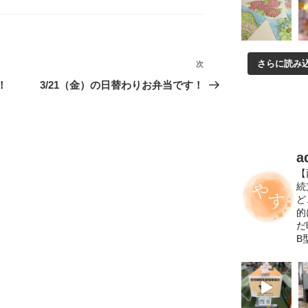
さらに読み
次
次
の
！
3/21（金）の日替わりお弁当です！
投
稿
a
【
続
ど
的
だ
B