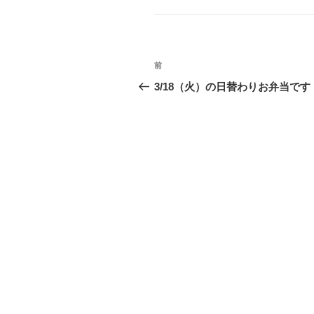
ゴ
リ
ー
投
前
前
稿
の
3/18（火）の日替わりお弁当です
投
ナ
稿
ビ
ゲ
ー
シ
ョ
ン