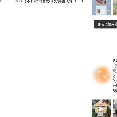
！
2/27（木）の日替わりお弁当です！
投
稿
さらに読み
a
【
続
ど
的
だ
B