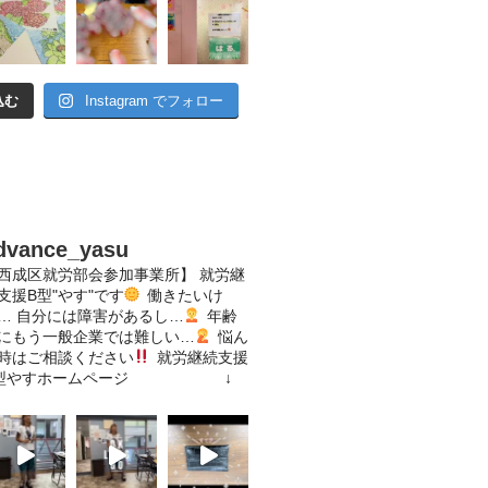
込む
Instagram でフォロー
dvance_yasu
西成区就労部会参加事業所】
就労継
支援B型"やす"です
働きたいけ
…
自分には障害があるし…
年齢
にもう一般企業では難しい…
悩ん
時はご相談ください
就労継続支援
型やすホームページ
↓