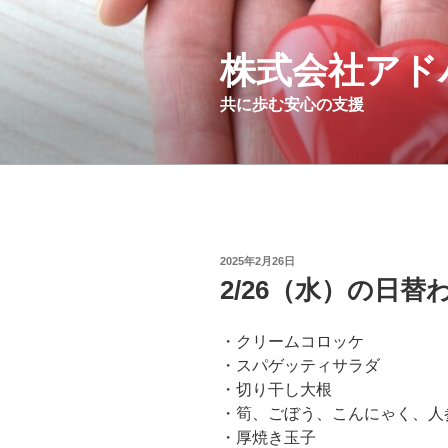
コ
ン
テ
株式会社アド
ン
共に歩む安心の支援
ツ
へ
ス
キ
ッ
プ
投
2025年2月26日
稿
2/26（水）の日
日:
・クリームコロッケ
・スパゲッティサラダ
・切り干し大根
・筍、ごぼう、こんにゃく、人
・厚焼き玉子