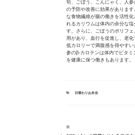
筍、ごぼう、こんにゃく、人参
の予防や改善に効果があります
な食物繊維が腸の働きを活性化
れるカリウムは体内の余分な塩
す。さらに、ごぼうのポリフェ
用があり、血行を促進し、老化
低カロリーで満腹感を得やすい
参のβ-カロテンは体内でビタ
を健康に保つ働きもあります。
カ
日替わりお弁当
テ
ゴ
リ
ー
投
前
前
の