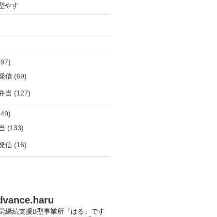
型やす
97)
発信
(69)
弁当
(127)
49)
当
(133)
発信
(16)
dvance.haru
労継続支援B型事業所『はる』です