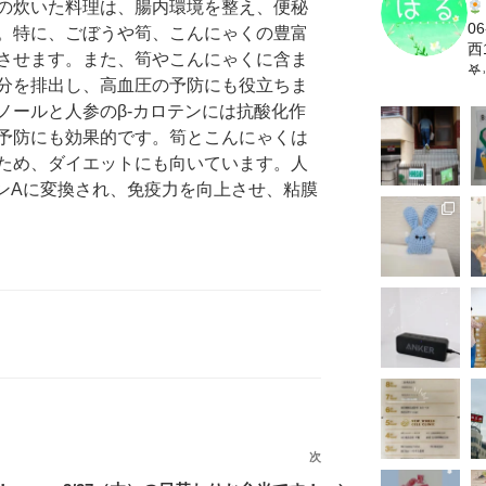
の炊いた料理は、腸内環境を整え、便秘
06
。特に、ごぼうや筍、こんにゃくの豊富
西1
させます。また、筍やこんにゃくに含ま
𖤐˒
分を排出し、高血圧の予防にも役立ちま
ノールと人参のβ-カロテンには抗酸化作
予防にも効果的です。筍とこんにゃくは
ため、ダイエットにも向いています。人
ミンAに変換され、免疫力を向上させ、粘膜
次
次
の