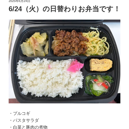
投
2025年6月24日
稿
6/24（火）の日替わりお弁当です！
日:
・プルコギ
・パスタサラダ
・白菜と豚肉の煮物