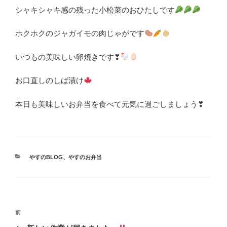
シャキシャキ感の残った小松菜のおひたしです
ホクホクのジャガイモの肉じゃがです
いつもの美味しい卵焼きです❣
お口直しのしば漬け
本日も美味しいお弁当を食べて元気に過ごしましょう❣
カ
やすのBLOG
、
やすのお弁当
テ
ゴ
リ
ー
投
前
前
稿
の