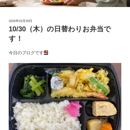
投
2025年10月30日
稿
10/30（木）の日替わりお弁当で
日:
す！
今日のブログです