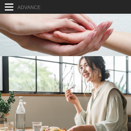
ADVANCE
コ
ン
テ
ン
ツ
へ
ス
キ
ッ
プ