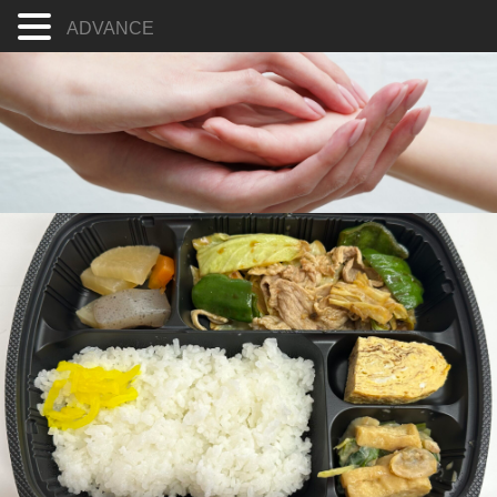
ADVANCE
コ
ン
テ
ン
ツ
へ
ス
キ
ッ
プ