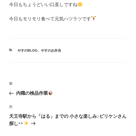
今日もちょうどいい口直しですね
今日もモリモリ食べて元気ハツラツです
カ
やすのBLOG
、
やすのお弁当
テ
ゴ
リ
ー
投
前
前
稿
の
内職の検品作業
ナ
投
ビ
稿
次
次
ゲ
の
天王寺駅から「はる」までの 小さな楽しみ♪ビリケンさん
投
ー
探し
稿
シ