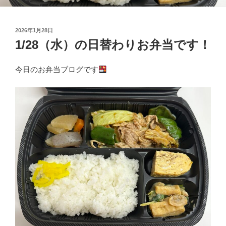
投
2026年1月28日
稿
1/28（水）の日替わりお弁当です！
日:
今日のお弁当ブログです