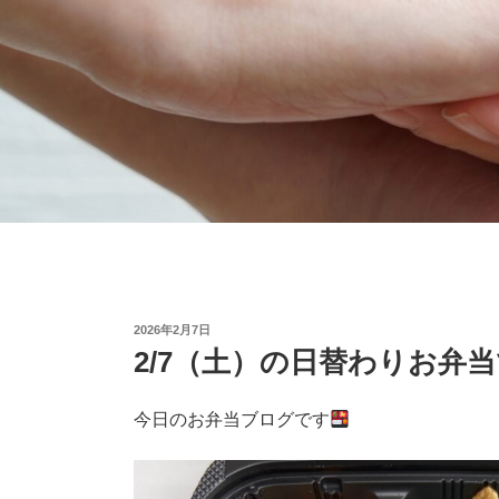
コ
ン
テ
ン
ツ
へ
ス
キ
ッ
プ
投
2026年2月7日
稿
2/7（土）の日替わりお弁
日:
今日のお弁当ブログです