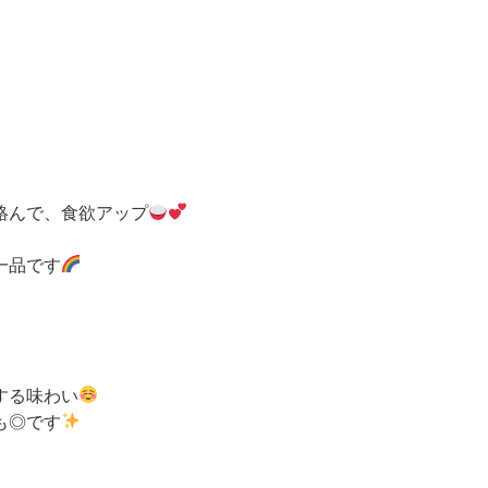
絡んで、食欲アップ
一品です
する味わい
も◎です