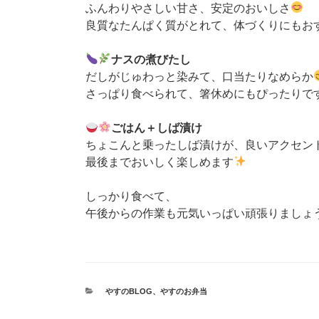
ふんわりやさしい甘さ、安定のおいしさ
良質なたんぱく質がとれて、体づくりにもお
ナスの煮びたし
だしがじゅわっと染みて、口当たりなめらか
さっぱり食べられて、箸休めにもぴったりで
ごはん＋しば漬け
ちょこんと乗ったしば漬けが、良いアクセン
最後までおいしく楽しめます
しっかり食べて、
午後からの作業も元気いっぱい頑張りましょ
カ
やすのBLOG
、
やすのお弁当
テ
ゴ