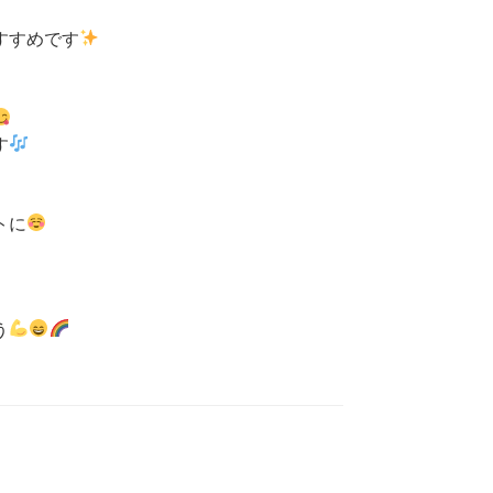
すすめです
す
トに
う